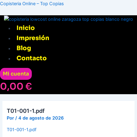
Ir
Menú
Navegación
Copisteria Online – Top Copias
al
de
contenido
entradas
Inicio
Impresión
Blog
Contacto
Mi cuenta
0,00
€
T01-001-1.pdf
Por
/
4 de agosto de 2026
T01-001-1.pdf