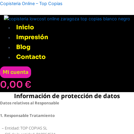
Ir
Menú
Copisteria Online – Top Copias
al
contenido
Inicio
Impresión
Blog
Contacto
Mi cuenta
0,00
€
Información de protección de datos
Datos relativos al Responsable
1. Responsable Tratamiento
– Entidad: TOP COPIAS SL