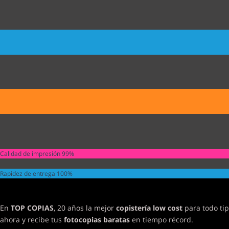
Calidad de impresión
99%
Rapidez de entrega
100%
En
TOP COPIAS
, 20 años la mejor
copistería low cost
para todo tip
ahora y recibe tus
fotocopias baratas
en tiempo récord.