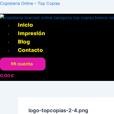
Ir
Menú
Navegación
Copisteria Online – Top Copias
al
de
contenido
entradas
Inicio
Impresión
Blog
Contacto
Mi cuenta
0,00
€
logo-topcopias-2-4.png