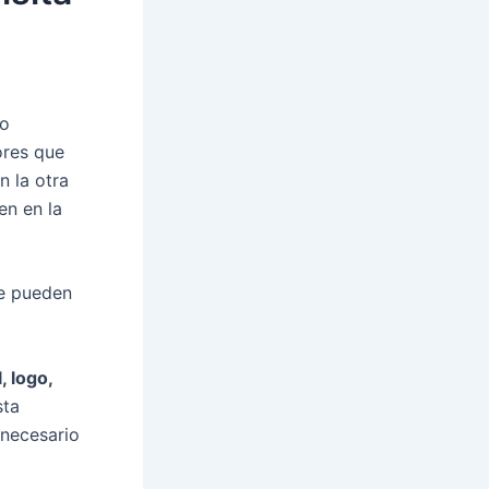
io
res que
n la otra
en en la
e pueden
, logo,
sta
 necesario