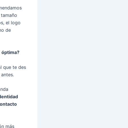
comendamos
n tamaño
, el logo
no de
n óptima?
l que te des
 antes.
anda
identidad
contacto
ión más