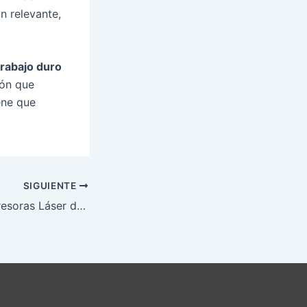
n relevante,
rabajo duro
ión que
ene que
SIGUIENTE
Impresión en Impresoras Láser de Alta Calidad