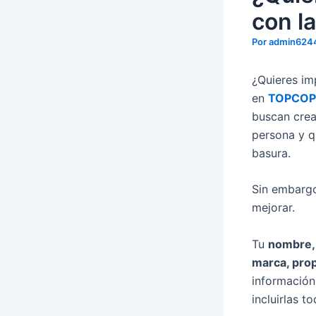
con l
Por
admin624
¿Quieres imp
en
TOPCOP
buscan crear
persona y q
basura.
Sin embarg
mejorar.
Tu
nombre, 
marca, prop
información
incluirlas 