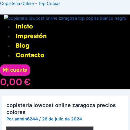
Ir
Menú
Copisteria Online – Top Copias
al
contenido
Inicio
Impresión
Blog
Contacto
Mi cuenta
0,00
€
copisteria lowcost online zaragoza precios
colores
Por
admin6244
/
26 de julio de 2024