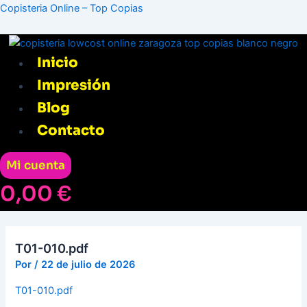
Ir
Menú
Navegación
Copisteria Online – Top Copias
al
de
contenido
entradas
Inicio
Impresión
Blog
Contacto
Mi cuenta
0,00
€
T01-010.pdf
Por
/
22 de julio de 2026
T01-010.pdf